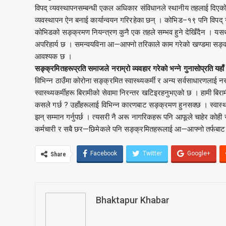
विपद् व्यवस्थापनसम्बन्धी एकल अधिकार संविधानले स्थानीय तहलाई दिएक
व्यवस्थापन ऐन बनाई कार्यान्वयन गरिरहेका छन् । कोभिड–१९ पनि विपद् 
कोभिडको सङ्क्रमण नियन्त्रण कुनै एक तहले सम्भव हुने देखिँदैन । यसर्थ,
अपरिहार्य छ । समन्वयविना आ—आफ्नो तरिकाले काम गरेको खण्डमा सङ्क्रम
आवश्यक छ ।
सङ्क्रमितहरूप्रति समाजले नराम्रो व्यवहार गरेको भन्ने गुनासोप्रति यहाँ क
विभिन्न ठाउँमा कोरोना सङ्क्रमित स्वास्थ्यकर्मी र अन्य सर्वसाधारणलाई न
स्वास्थ्यकर्मीहरू बिरामीको सेवामा निरन्तर खटिइरहनुभएको छ । हामी बिर
कसले गर्छ ? उहाँहरूलाई विभिन्न कारणबाट सङ्क्रमण हुनसक्छ । स्वास्थ्यक
झन् सम्मान गर्नुपर्छ । त्यसरी नै अरू नागरिकहरू पनि आफूले चाहेर कोही
कर्मचारी र सबै छर—छिमेकले पनि सङ्क्रमितहरूलाई आ—आफ्नो तर्फबाट 
Facebook
Twitter
Google+
Share
Bhaktapur Khabar