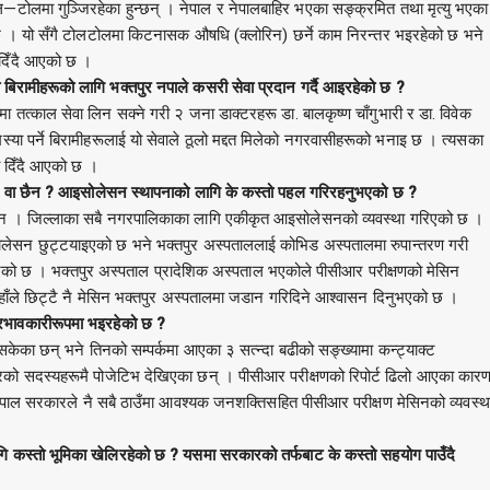
ोलमा गुञ्जिरहेका हुन्छन् । नेपाल र नेपालबाहिर भएका सङ्क्रमित तथा मृत्यु भएका
छ । यो सँगै टोलटोलमा किटनासक औषधि (क्लोरिन) छर्ने काम निरन्तर भइरहेको छ भने
 दिँदै आएको छ ।
 बिरामीहरूको लागि भक्तपुर नपाले कसरी सेवा प्रदान गर्दै आइरहेको छ ?
मा तत्काल सेवा लिन सक्ने गरी २ जना डाक्टरहरू डा. बालकृष्ण चाँगुभारी र डा. विवेक
स्या पर्ने बिरामीहरूलाई यो सेवाले ठूलो मद्दत मिलेको नगरवासीहरूको भनाइ छ । त्यसका
ता दिँदै आएको छ ।
ो छ वा छैन ? आइसोलेसन स्थापनाको लागि के कस्तो पहल गरिरहनुभएको छ ?
 छैन । जिल्लाका सबै नगरपालिकाका लागि एकीकृत आइसोलेसनको व्यवस्था गरिएको छ ।
इसोलेसन छुट्टयाइएको छ भने भक्तपुर अस्पताललाई कोभिड अस्पतालमा रुपान्तरण गरी
िएको छ । भक्तपुर अस्पताल प्रादेशिक अस्पताल भएकोले पीसीआर परीक्षणको मेसिन
हाँले छिट्टै नै मेसिन भक्तपुर अस्पतालमा जडान गरिदिने आश्वासन दिनुभएको छ ।
्रभावकारीरूपमा भइरहेको छ ?
ेका छन् भने तिनको सम्पर्कमा आएका ३ सत्न्दा बढीको सङ्ख्यामा कन्ट्याक्ट
रको सदस्यहरूमै पोजेटिभ देखिएका छन् । पीसीआर परीक्षणको रिपोर्ट ढिलो आएका कार
नेपाल सरकारले नै सबै ठाउँमा आवश्यक जनशक्तिसहित पीसीआर परीक्षण मेसिनको व्यवस्थ
गि कस्तो भूमिका खेलिरहेको छ ? यसमा सरकारको तर्फबाट के कस्तो सहयोग पाउँदै