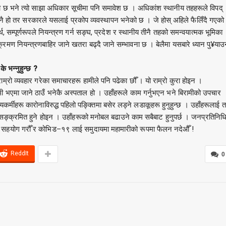
ो छ भने त्यो साझा अधिकार सूचीमा पनि समावेश छ । अधिकांश स्थानीय तहहरूले विपद्
नै हो तर सरकारले यसलाई प्रकोप व्यवस्थापन भनेको छ । जे होस् अहिले फैलिँदै गएको
 सम्पूर्णरूपले नियन्त्रण गर्न सङ्घ, प्रदेश र स्थानीय तीनै तहको समन्वयात्मक भूमिका
ण नियन्त्रणबाहिर जाने खतरा बढ्दै जाने सम्भावना छ । बेलैमा यसबारे ध्यान पु¥याउ
े भन्नुहुन्छ ?
राम्रो व्यवहार गरेका समाचारहरू हामीले पनि पढेका छौँ । यो राम्रो कुरा होइन ।
ामी भएमा जाने ठाउँ भनेकै अस्पताल हो । उहाँहरूले काम गर्नुभएन भने बिरामीको उपचार
र्मीहरू कारोनाविरुद्ध पहिलो पङ्क्तिमा बसेर लड्ने लडाकूहरू हुनुहुन्छ । उहाँहरूलाई त
 सङ्क्रमित हुने होइन । उहाँहरूको मनोबल बढाउने काम सबैबाट हुनुपर्छ । जनप्रतिनिधि
सहयोग गरौँ र कोभिड–१९ लाई समुदायमा महामारीको रूपमा फैलन नदेऔँ !
ReddIt
0