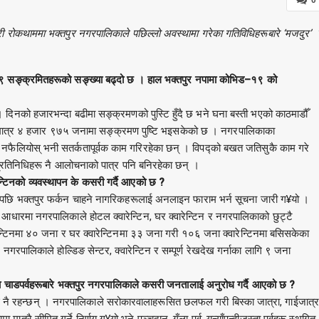
ी रोकथाममा भक्तपुर नगरपालिकाले पछिल्लो अवस्थामा गरेका गतिविधिहरूबारे ‘मजदुर’
१९ सङ्क्रमितहरूको सङ्ख्या बढ्दो छ । हाल भक्तपुर नपामा कोभिड–१९ को
िनको हजारभन्दा बढीमा सङ्क्रमणको पुस्टि हुँदै छ भने घना बस्ती भएको काठमाडौँ
ा मात्र ४ हजार ९७५ जनामा सङ्क्रमण पुष्टि भइसकेको छ । नगरपालिकाका
 नफैलियोस् भनी सतर्कतापूर्वक काम गरिरहेका छन् । विपद्को बखत जतिसुकै काम गरे
जनप्रतिनिधिहरू नै आलोचनाको पात्र पनि बनिरहेका छन् ।
्टिनको व्यवस्थापन के कसरी गर्दै आएको छ ?
रेपछि भक्तपुर फर्कन चाहने नागरिकहरूलाई अनलाइन फाराम भर्न सूचना जारी ग¥यो ।
आधारमा नगरपालिकाले होटल क्वारेन्टिन, घर क्वारेन्टिन र नगरपालिकाको छुट्टै
ेन्टिनमा ४० जना र घर क्वारेन्टिनमा ३३ जना गरी १०६ जना क्वारेन्टिनमा बसिसकेका
रपालिकाले होल्डिङ सेन्टर, क्वारेन्टिन र सम्पूर्ण रेखदेख गर्नाका लागि ९ जना
का चाडपर्वहरूबारे भक्तपुर नगरपालिकाले कसरी जनतालाई अनुरोध गर्दै आएको छ ?
 भई नै रहन्छन् । नगरपालिकाले सरोकारवालाहरूसित छलफल गरी बिस्का जात्रा, गाईजात्र
ात्रै सीमित गर्ने निर्णय ग¥यो भने पञ्चदान, गुँला पर्व, यन्याँपुन्हीजस्ता पर्वहरू स्थगित