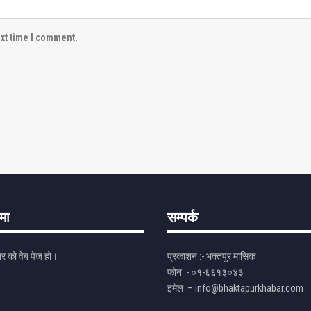
ext time I comment.
ेमा
सम्पर्क
र को वेब पेज हो।
प्रकाशन :- भक्तपुर मासिक
फोन :- ०१-६६१३०४३
इमेल – info@bhaktapurkhabar.com