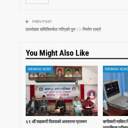
PREV POST
उपभोक्ता समितिमार्फत गरिएको पुन ः निर्माण राम्रो
You Might Also Like
BREAKING NEWS
BREAKING NEWS
६९ ‍औं सहकारी दिवसको अवसरमा प्रवचन
बागीश्वरी माविमा
प्रारम्भिक परीक