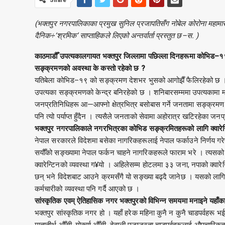
(भक्तपुर नगरपालिकाका प्रमुख सुनिल प्रजापतिसँग नोबेल कोरोना महामार
दैनिक÷‘श्रमिक’ साप्ताहिकले लिएको अन्तर्वार्ता प्रस्तुत छ–स. )
काठमाडौँ उपत्यकालगायत भक्तपुर जिल्लामा पछिल्ला दिनहरूमा कोभिड–
सङ्क्रमणको अवस्था के कस्तो रहेको छ ?
यतिबेला कोभिड–१९ को सङ्क्रमण देशभर भुसको आगोझैँ फैलिरहेको छ । द
उपत्यका सङ्क्रमणको केन्द्र बनिरहेको छ । शनिबारसम्ममा उपत्यकाम
जनप्रतिनिधिहरू आ—आफ्नो क्षेत्रभित्र बसोबास गर्ने जनतामा सङ्क्रमण
पनि त्यो पर्याप्त हुँदैन । त्यसैले जनताको सेवामा अहोरात्र खटिरहेका 
भक्तपुर नगरपालिकाले नगरभित्रका कोभिड सङ्क्रमितहरूको लागि क्वारेन
नेपाल सरकारले विदेशमा बसेका नागरिकहरूलाई नेपाल फर्काउने निर्णय ग
सयौँको सङ्ख्यामा नेपाल फर्कन चाहने नागरिकहरूले फाराम भरे । त्यसको 
क्वारेन्टिनको व्यवस्था ग¥यो । अहिलेसम्म होटलमा ३३ जना, नपाको क्वार
छन् भने विदेशबाट आउने क्रमसँगै यो सङ्ख्या बढ्दै जानेछ । यसको लागि नग
कर्मचारीको व्यवस्था पनि गर्दै आएको छ ।
सांस्कृतिक एवम् ऐतिहासिक नगर भक्तपुरको विभिन्न समयमा मनाइने यहाँ
भक्तपुर सांस्कृतिक नगर हो । यहाँ हरेक महिना कुनै न कुनै चाडपर्वहरू
मातातीर्थ औँसी, गोकर्ण औँसी, देवाली पूजाजस्ता चाडपर्वहरूलाई औपचारिकतामा म