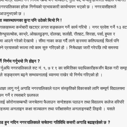
गरपालिकाका हरेक निर्णयको प्रभावकारी कार्यान्वयन भएको छ । नगरवासीहरूले
दै आउनुभएको छ ।
ा व्यवस्थापनका कुरा पनि उठेको थियो नि !
 नाकाहरूमा कर्मचारी खटाएर लगत सङ्कलन गर्ने कार्य गरियो । नगर प्रवेश गर्ने १३ वट
ुपाल्चोक, काभ्रे, ओखलढुङ्गा, दोलखा, सर्लाही, रौतहट, सिराहा, पर्सा, हुम्ला र
ामा आउने गरेको देखायो । सीमा नाका कडा गर्दै लाने क्रममा कतिपयलाई फिर्ता पनि
्रयासको रूपमा त्यो काम सुरु गरिएको हो । निषेधाज्ञा जारी गरेपछि त्यो समस्या
 निर्णय गर्नुभयो नि होइन ?
 गर्नुअघि नगरपालिकाले रुट नं. १, ७ र ९ का समितिका पदाधिकारीहरूसँग बैठक गरी सम्पूर्
ले सङ्क्रमण बढ्ने सम्भावनालाई ध्यानमा राखेर यो निर्णय गरिएको हो ।
ज्ञा लागु गर्नु अगाडि नगरपालिकाले पठन संस्कृतिको विकासको लागि सम्पूर्ण विद्यालयमा
ययन गर्ने र त्यसबारे छलफल
कहरूलाई कोरोनासम्बन्धी जनचेतना फैलाउन सन्देशहरू पठाउन तथा विद्यालय कलेज वरिपरि
लेजहरूमा अनलाइन कक्षा सञ्चालन तथा परीक्षासमेत अनलाइनबाटै लिइयो । यसले
।
ड हुन नदिन नगरपालिकाले सचेतना गतिविधि कसरी अगाडि बढाइरहेको छ ?