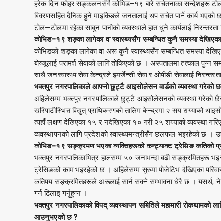
हरेक दिन फोहर सङ्कलनसँगै कोभिड–१९ बारे सचेतनाका सन्देशहरू टोल—ट
विवरणसहित दैनिक हुने माइकिङले जनतालाई थप सचेत पार्ने कार्य भएको 
टोल—टोलमा रहेका साबुन पानीको व्यवस्थाले हात धुने कार्यलाई निरन्तरता
कोभिड–१९ शङ्का लागेका वा स्वास्थ्यसँग सम्बन्धित कुनै समस्या देखिएका
कोभिडको शङ्का लागेका वा अरू कुनै स्वास्थ्यसँग सम्बन्धित समस्या देखिए
बोय्जूलाई परामर्श सेवाको लागि तोकिएको छ । अस्पतालमा तत्काल पुग्न सम
साथै जनस्वास्थ्य सेवा केन्द्रले इमर्जेन्सी सेवा र ओपीडी सेवालाई निरन्तर
भक्तपुर नगरपालिकाले आफ्नो छुट्टै आइसोलेसन वार्डको व्यवस्था गरेक
अहिलेसम्म भक्तपुर नगरपालिकाले छुट्टै आइसोलेसनको व्यवस्था गरेको
खरिपाटीस्थित विद्युत् प्राधिकरणको तालिम केन्द्रमा २ सय शय्याको आ
त्यहाँ लक्षण देखिएका १५ र नदेखिएका १० गरी २५ शय्याको व्यवस्था गर
व्यवस्थापनको लागि प्रदेशको स्वास्थ्यमन्त्रीसँग छलफल भइरहेको छ । उ
कोभिड–१९ सङ्क्रमण भएका व्यक्तिहरूको कन्ट्याक्ट ट्रेसिङ कतिको प
भक्तपुर नगरपालिकाभित्र हालसम्म ५० जनाभन्दा बढी सङ्क्रमितहरू भइसक
ट्रेसिङको काम भइरहेको छ । अहिलेसम्म सुरुमा पोजेटिभ देखिएका परिवा
कतिपय सङ्क्रमितहरूले अरूलाई सार्न सक्ने सम्भावना धेरै छ । यसर्थ, 
गर्न ढिलाइ गर्नुहुन्न ।
भक्तपुर नगरपालिकाको विपद् व्यवस्थापन समितिले महामारी रोकथामको ला
आउनुभएको छ ?