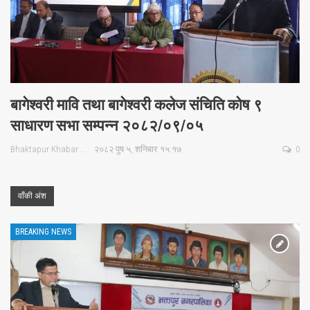
बागेश्वरी मावि तथा बागेश्वरी कलेज संचिति कोष ९
साधारण सभा सम्पन्न २०८२/०९/०५
Bhaktapur Khabar
२०८२ पुष ५, शनिबार १५:१७
0
वाँकी अंश
BREAKING NEWS