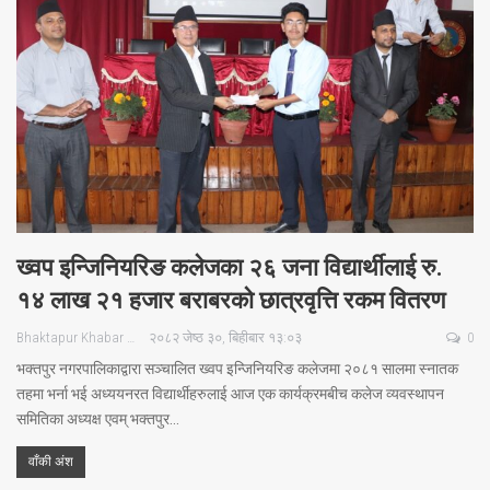
ख्वप इन्जिनियरिङ कलेजका २६ जना विद्यार्थीलाई रु.
१४ लाख २१ हजार बराबरको छात्रवृत्ति रकम वितरण
Bhaktapur Khabar
२०८२ जेष्ठ ३०, बिहीबार १३:०३
0
भक्तपुर नगरपालिकाद्वारा सञ्चालित ख्वप इन्जिनियरिङ कलेजमा २०८१ सालमा स्नातक
तहमा भर्ना भई अध्ययनरत विद्यार्थीहरुलाई आज एक कार्यक्रमबीच कलेज व्यवस्थापन
समितिका अध्यक्ष एवम् भक्तपुर…
वाँकी अंश