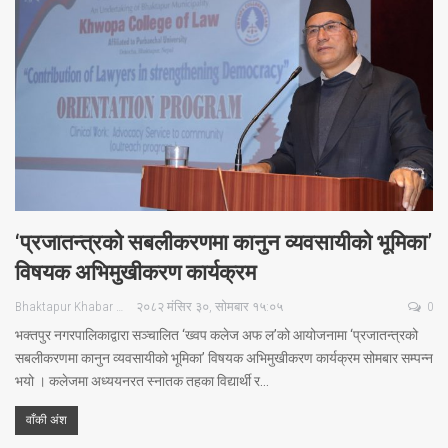
‘प्रजातन्त्रको सबलीकरणमा कानुन व्यवसायीको भूमिका’
विषयक अभिमुखीकरण कार्यक्रम
Bhaktapur Khabar
२०८२ मंसिर ३०, सोमबार १५:०५
0
भक्तपुर नगरपालिकाद्वारा सञ्चालित ‘ख्वप कलेज अफ ल’को आयोजनामा ‘प्रजातन्त्रको
सबलीकरणमा कानुन व्यवसायीको भूमिका’ विषयक अभिमुखीकरण कार्यक्रम सोमबार सम्पन्न
भयो । कलेजमा अध्ययनरत स्नातक तहका विद्यार्थी र…
वाँकी अंश