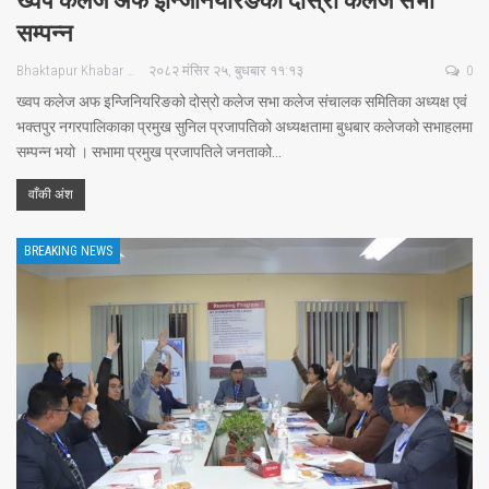
ख्वप कलेज अफ इन्जिनियरिङको दोस्रो कलेज सभा
सम्पन्न
Bhaktapur Khabar
२०८२ मंसिर २५, बुधबार ११:१३
0
ख्वप कलेज अफ इन्जिनियरिङको दोस्रो कलेज सभा कलेज संचालक समितिका अध्यक्ष एवं
भक्तपुर नगरपालिकाका प्रमुख सुनिल प्रजापतिको अध्यक्षतामा बुधबार कलेजको सभाहलमा
सम्पन्न भयो । सभामा प्रमुख प्रजापतिले जनताको…
वाँकी अंश
BREAKING NEWS