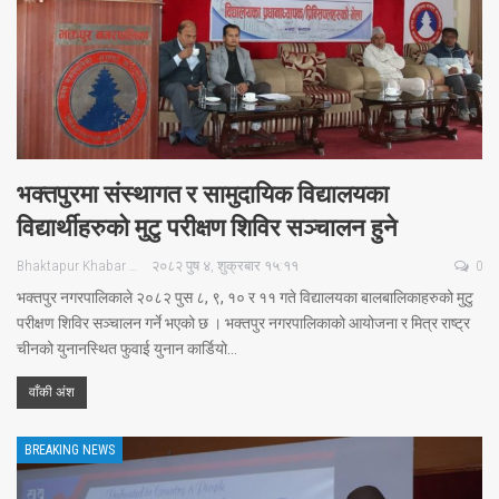
भक्तपुरमा संस्थागत र सामुदायिक विद्यालयका
विद्यार्थीहरुको मुटु परीक्षण शिविर सञ्चालन हुने
Bhaktapur Khabar
२०८२ पुष ४, शुक्रबार १५:११
0
भक्तपुर नगरपालिकाले २०८२ पुस ८, ९, १० र ११ गते विद्यालयका बालबालिकाहरुको मुटु
परीक्षण शिविर सञ्चालन गर्ने भएको छ । भक्तपुर नगरपालिकाको आयोजना र मित्र राष्ट्र
चीनको युनानस्थित फुवाई युनान कार्डियो…
वाँकी अंश
BREAKING NEWS