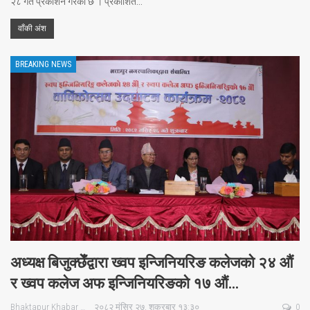
२८ गते प्रकाशन गरेको छ । प्रकाशित…
वाँकी अंश
BREAKING NEWS
अध्यक्ष बिजुक्छेँद्वारा ख्वप इन्जिनियरिङ कलेजको २४ औं
र ख्वप कलेज अफ इन्जिनियरिङको १७ औं…
Bhaktapur Khabar
२०८२ मंसिर २७, शुक्रबार १३:३०
0