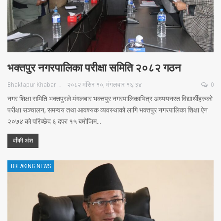
भक्तपुर नगरपालिका परीक्षा समिति २०८२ गठन
Bhaktapur Khabar
२०८२ मंसिर १०, मंगलवार १६:३४
0
नगर शिक्षा समिति भक्तपुरले मंगलबार भक्तपुर नगरपालिकाभित्र अध्ययनरत विद्यार्थीहरुको
परीक्षा सञ्चालन, समन्वय तथा आवश्यक व्यवस्थाको लागि भक्तपुर नगरपालिका शिक्षा ऐन
२०७४ को परिच्छेद ६ दफा १५ बमोजिम…
वाँकी अंश
BREAKING NEWS