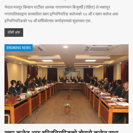
नेपाल मजदुर किसान पार्टीका अध्यक्ष नारायणमान बिजुक्छेँ (रोहित) ले भक्तपुर
नगरपालिकाद्वारा सञ्चालित ख्वप इन्जिनियरिङ कलेजको २४ औं र ख्वप कलेज अफ
इन्जिनियरिङको १७ औं वार्षिकोत्सव कार्यक्रमको शुक्रबार एक…
वाँकी अंश
BREAKING NEWS