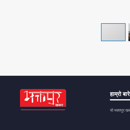
हाम्रो बार
यो भक्तपुर खब