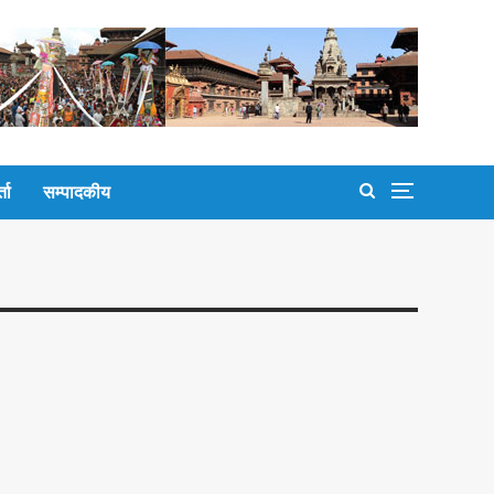
्ता
सम्पादकीय