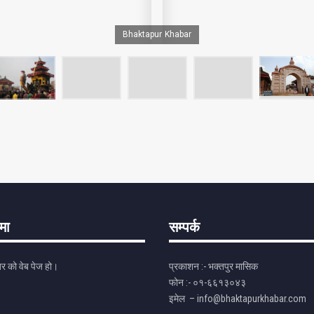
Bhaktapur Khabar
ेमा
सम्पर्क
र को वेब पेज हो।
प्रकाशन :- भक्तपुर मासिक
फोन :- ०१-६६१३०४३
इमेल – info@bhaktapurkhabar.com