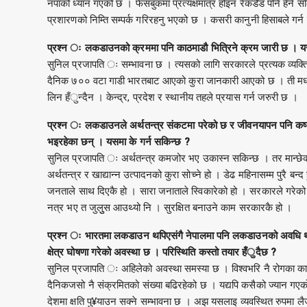
नपाको ध्यान गएको छ । फेसबुकमा प्रत्यक्षमात्र होइन रेकर्डेड पनि हेर्न 
प्रशारणको निम्ति सम्पर्क गरिरहनु भएको छ । कसरी कानुनी हिसाबले गर्न
प्रश्न ः लकडाउनको क्रममा पनि काठमाडौ भित्रिने क्रम जारी छ । 
सुनिल प्रजापति ः सम्भावना छ । त्यसको लागि सरकारले प्रत्यक व्यक्ति अ
दैनिक ७०० वटा गाडी भारतबाट आएको कुरा जानकारी आएको छ । ती मध्ये 
लिन हँुन्दैन । केन्द्र, प्रदेश र स्थानीय तहले प्रयास गर्न जरुरी छ ।
प्रश्न ः लकडाउनले अर्थतन्त्र संकटमा परेको छ र जीवनयापन पनि क
भइरहेका छन् । यसमा के गर्न सकिन्छ ?
सुनिल प्रजापति ः अर्थतन्त्र कमजोर भए उकास्न सकिन्छ । तर मान्छेको ज
अर्थतन्त्र र खाद्यान्न उत्पादनको कुरा सोच्ने हो । डेढ महिनासम्म पुरै बन्द ह
जनताले साथ दिएकै हो । सारा जनाताले स्विकारेको हो । सरकारले गर
नत्र भए त जुलुुस आउथ्यो नि । सुरक्षित बनाउने काम सरकारकै हो ।
प्रश्न ः भारतमा लकडाउन थपिएसंगै नेपालमा पनि लकडाउनको अवधि थपिराख्
क्षेत्र घोषणा गरेको अवस्था छ । परिस्थिति कस्तो तयार हँुदैछ ?
सुनिल प्रजापति ः अहिलेको अवस्था समस्या छ । विश्वभरि नै रोगका कारण 
दैनिकजसो नै संक्रमितको संख्या बढिरहेको छ । यद्यपि कसैको ज्यान गएको छै
देशमा क्षति पु¥याउन सक्ने सम्भावना छ । अझ यसलाइ व्यवस्थित रुपमा लैज