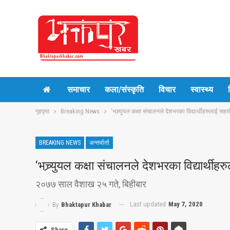
समाचार
कला/संस्कृति
विचार
स्वास्थ्य
गृहपृष्ठ
Breaking News
‘भच्र्युयल कक्षा संचालनले देशभरका विद्यार्थीहरुलाई सहय
BREAKING NEWS
अन्तर्वार्ता
‘भच्र्युयल कक्षा संचालनले देशभरका विद्यार्थीह
२०७७ साल वैशाख २५ गते, बिहीबार
Last updated
May 7, 2020
By
Bhaktapur Khabar
Share