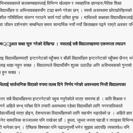
वकहरुले बालबच्चाहरुलाई विभिन्न खेलहरु र व्यवहारिक ज्ञानहरु,नैतिक शिक्षा
द्यार्थीहरु त अभिभावकहरुसँग टाढा बस्ने गरेका छन् । यस्तो अवस्थामा छोराछोरीहरुको
जनशील गतिविधिमा संलग्न गराउने कार्य गर्दा उचित हुन्छ । माथिल्लो कक्षाका विद्यार्थीहरूलाई
वा जीवन दर्शनसंग सम्बन्धित समय सान्दर्भिक नयाँ नयाँ किताबहरु पढ्ने राम्रो अवसर पन
र््ाुअल कक्षा सुरु गरेको देखिन्छ । यसलाई सबै विद्यालयहरुमा एकरुपता ल्याउन
्थीहरुमात्रै इन्टरनेटको पहुँचमा र बाँकी विद्यार्थीहरु इन्टरनेटको पहुँचमा छैनन् भन
लाइ थाहा नहुन सक्छ । विद्यालयले विद्यार्थीसँग शुल्क उठाउँछ अनि अविभावकको गुनासो
्न हुन सक्छ ।
ई सार्वजनिक विदाको रुपमा तलब दिने निर्णय गरेको अवस्थामा निजी विद्यालयका
बै विद्यार्थीहरुमा इन्टरनेटको पहुच नपुगेकोले मात्र समस्या हो । कति शिक्षक र
 अहिले क्भ्भ् परीक्षा दिने तयारी अवस्थामा रहेका विद्यार्थीको लागि नगरपालिकाले
्यार्थीलाई मात्र होइन, देशभारका विद्यार्थीहरुको लागि सहयोग भइरहेको छ । अहिले हात
नेर सामाजिक सञ्जालमा पनि राखेका छौं । हुम्ला, जुम्ला जस्ता पहाडी र तराइका विभिन्
ुले राम्रो मानेका छन् । ऐच्छिक विषयका पनि पढाउनुपर्याे भनेर सुझाव आएपछि त्यसतर्पm पनि