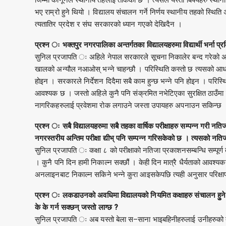
भए राम्रो हुने थियो । विद्यालय संचालन गर्ने निर्णय स्थानीय तहको स्थि
त्यतातिर प्रदेश र संघ सरकारको ध्यान गएको देखिदैन ।
प्रश्न ः भक्तपुर नगरपालिका अन्तर्गतका विद्यालयहरुमा विद्यार्थी भर्ना प
सुनिल प्रजापति ः अहिले नेपाल सरकारले सूचना निकालेर बन्द गरेको अवस्था
खालको अन्यौल नआओस् भन्ने चाहन्छौ । परिस्थिति कस्तो छ त्यसको आधारमा चल
होइन । सरकारले निर्देशन दिदैमा सबै काम हुन्छ भन्ने पनि होइन । परि
आवश्यक छ । जस्तो अहिले कुनै पनि संक्रमित नभेटिएका सुरक्षित ठाउँमा न
नागरिकहरुलाई प्रवेशमा रोक लगाउने जस्ता उपायहरु अपनाउन सकिन्छ 
प्रश्न ः सबै विद्यालयहरुमा सबै तहका वार्षिक परीक्षाहरु सम्पन्न गरी नति
नगरस्तरीय अन्तिम परीक्षा द्यीभ् पनि सम्पन्न गरिसकेको छ । त्यसको नतिजा 
सुनिल प्रजापति ः कक्षा ८ को परीक्षाको नतिजा प्रकाशनसम्बन्धि सम्पूर्
। कुनै पनि दिन हामी निकाल्न सक्छौं । केही दिन मात्रै धैर्यताको आवश्य
अनलाइनबाट निकाल्न सकिने भन्ने कुरा आइसकेपछि त्यही अनुसार परिक्षा
प्रश्न ः लकडाउनको अवधिमा विद्यालयको नियमित कक्षाहरु संचालन हुुने 
के के गर्न सक्छन् जस्तो लाग्छ ?
सुनिल प्रजापति ः अब यस्तो बेला स–साना भाइबहिनीहरुलाई उनीहरुको तह 