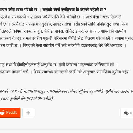
थापन कोष खडा गरेको छ । यसको खर्च प्रक्रिया के कस्तो रहेको छ ?
प्रदेश सरकारले १२ लाख रुपैयाँ राखिदिने भनेको छ । अरु पैसा नगरपालिकाले
छ । त्यसैबाट सफाइ मजदुरहरु, डाक्टर तथा नर्सहरुको लागि पीपीइ सुट तथा अन्य
यक्तिहरुले कोषमा रकम, साबुन, पीपीइ, माक्स, सेनिटाइजर, खाद्यान्नलगाायतको सहयोग
्वास्थ्य केन्द्र र महानगरीय प्रहरी परिसरमा पीपीई सेट वितरण गरेका छौ । नपामा प्राप्
्रम जारी छ । विपदको बेला सहयोग गर्ने सबै सहयोगी हातहरुलाई धेरै धेरे धन्यवाद ।
भाइ तथा दिदीबहिनीहरुलाई अनुरोध छ, हामी कोरोना भाइरसको जोखिममा छौ ।
डाउन पालना गरौं । विश्व स्वास्थ्य संगठनले जारी गरे अनुसार सामाजिक दुरीमा रहेर
ुधबारको १०९ औं भागमा भक्तपुर नगरपालिकाका मेयर सुनिल प्रजापतिज्यूसँग लकडाउनक
्रसाद कुसीले लिनुभएको अन्तर्वार्ता)
ReddIt
0