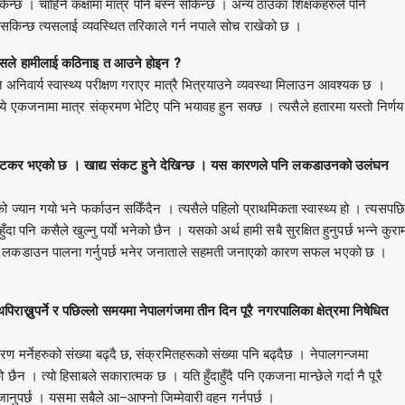
सकिन्छ । चाहिने कक्षामा मात्र पनि बस्न सकिन्छ । अन्य ठाउँका शिक्षकहरुले पनि
 सकिन्छ त्यसलाई व्यवस्थित तरिकाले गर्न नपाले सोच राखेको छ ।
यसले हामीलाई कठिनाइ त आउने होइन ?
निवार्य स्वास्थ्य परीक्षण गराएर मात्रै भित्रयाउने व्यवस्था मिलाउन आवश्यक छ ।
एकजनामा मात्र संक्रमण भेटिए पनि भयावह हुन सक्छ । त्यसैले हतारमा यस्तो निर्णय
ष्टकर भएको छ । खाद्य संकट हुने देखिन्छ । यस कारणले पनि लकडाउनको उलंघन
्यान गयो भने फर्काउन सकिँदैन । त्यसैले पहिलो प्राथमिकता स्वास्थ्य हो । त्यसपछि
ुँदा पनि कसैले खुल्नु पर्याे भनेको छैन । यसको अर्थ हामी सबै सुरक्षित हुनुपर्छ भन्ने कुरा
ेको लकडाउन पालना गर्नुपर्छ भनेर जनाताले सहमती जनाएको कारण सफल भएको छ ।
नुपर्ने र पछिल्लो समयमा नेपालगंजमा तीन दिन पूरै नगरपालिका क्षेत्रमा निषेधित
मर्नेहरुको संख्या बढ्दै छ, संक्रमितहरूको संख्या पनि बढ्दैछ । नेपालगन्जमा
न । त्यो हिसाबले सकारात्मक छ । यति हुँदाहुँदै पनि एकजना मान्छेले गर्दा नै पूरै
ानुपर्छ । यसमा सबैले आ–आफ्नो जिम्मेवारी वहन गर्नपर्छ ।