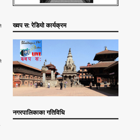
ख्वप स: रेडियो कार्यक्रम
ि
े
नगरपालिकाका गतिविधि
न