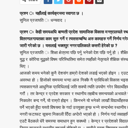
प्रश्न ः यहाँलाई कार्यक्रममा स्वागत छ ।
सुनिल प्रजापति ः धन्यवाद ।
प्रश्न ः केही समयअघि बाग्मती प्रदेश सामाजिक विकास मन्त्रालयले स्थान
वितरणलगायतका काम सुरु गर्ने र त्यससम्बन्धि अरु कामहरु गर्ने निर्णय गर
जारी गरेको छ । यसलाई भक्तपुर नगरपालिकाले कसरी हेरेको छ ?
सुनिल प्रजापति ः शिक्षा क्षेत्रमा पछि पर्नु भनेको देश पछि पर्नु हो । शैक
युद्ध र कोरिया युद्धको विषम परिस्थितिमा समेत त्यहाँको नेतृत्वले शैक्षिक
थिए ।
आजको समय भनेको कुनै देशसंग हाम्रो देशको लडाई भएको होइन । एउटा विषा
अवस्था हो । हिजोको समयमा भन्दा आज निक्कै नै प्रविधिको विकास भइसक
त्यसकारणले आधुनिक प्रविधिलाई जति सक्यो त्यति उपयोग गरेर विद्यार्थीह
गरौं । तर केन्द्र र प्रदेश सरकार र स्थानीय तहबीच समन्वयको अभावले 
निकालेर बन्द गर्ने, यो राम्रो होइन । किनभने यो भनेको लाखौं विद्यार्थीहरु
पर्ने भएको हुँदा यस्तो विषयमा के गर्दा उपयुक्त हुन्छ भन्ने सन्दर्भमा स्
नगरी फटाफट सूचना निकाली दिँदा अप्ठेरो भएको हो । निर्णय गर्दा व्यवाह
एउटै बैठकले धेरै समस्या समाधान हुन सक्थ्यो । केन्द्र र प्रदेशको वि
जिम्मा कानूनले स्थानीय तहलाई तोकेको छ । त्यसैले यस्ता बिषयहरु स्थानीय