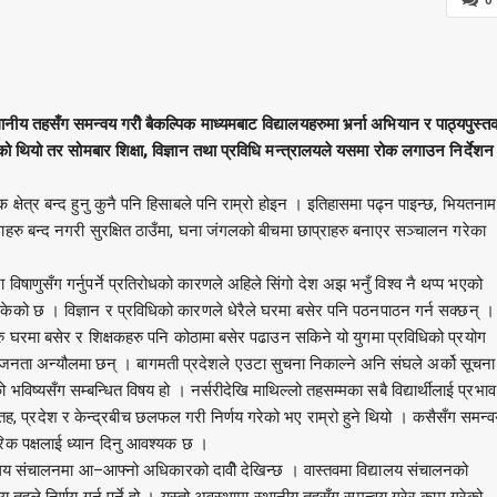
ीय तहसँग समन्वय गरीे बैकल्पिक माध्यमबाट विद्यालयहरुमा भर्र्ना अभियान र पाठ्यपुस्त
ेको थियो तर सोमबार शिक्षा, विज्ञान तथा प्रविधि मन्त्रालयले यसमा रोक लगाउन निर्देशन
्षिक क्षेत्र बन्द हुनु कुनै पनि हिसाबले पनि राम्रो होइन । इतिहासमा पढ्न पाइन्छ, भियतनाम
 संस्थाहरु बन्द नगरी सुरक्षित ठाउँमा, घना जंगलको बीचमा छाप्राहरु बनाएर सञ्चालन गरेका
णुसँग गर्नुपर्ने प्रतिरोधको कारणले अहिले सिंगो देश अझ भनुँ विश्व नै थप्प भएको
ेको छ । विज्ञान र प्रविधिको कारणले धेरैले घरमा बसेर पनि पठनपाठन गर्न सक्छन् ।
रु घरमा बसेर र शिक्षकहरु पनि कोठामा बसेर पढाउन सकिने यो युगमा प्रविधिको प्रयोग
जनता अन्यौलमा छन् । बागमती प्रदेशले एउटा सुचना निकाल्ने अनि संघले अर्को सूचना
को भविष्यसँग सम्बन्धित विषय हो । नर्सरीदेखि माथिल्लो तहसम्मका सबै विद्यार्थीलाई प्रभाव
थानीय तह, प्रदेश र केन्द्रबीच छलफल गरी निर्णय गरेको भए राम्रो हुने थियो । कसैसँग समन्
ारिक पक्षलाई ध्यान दिनु आवश्यक छ ।
द्यालय संचालनमा आ–आफ्नो अधिकारको दावीे देखिन्छ । वास्तवमा विद्यालय संचालनको
 तहले निर्णय गर्नु पर्ने हो । यस्तो अवस्थामा स्थानीय तहसँग समन्वय गरेर काम गरेको