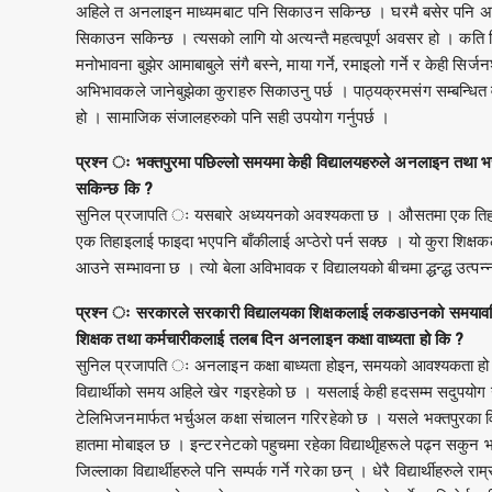
अहिले त अनलाइन माध्यमबाट पनि सिकाउन सकिन्छ । घरमै बसेर पनि अभिभा
सिकाउन सकिन्छ । त्यसको लागि यो अत्यन्तै महत्वपूर्ण अवसर हो । कति वि
मनोभावना बुझेर आमाबाबुले संगै बस्ने, माया गर्ने, रमाइलो गर्ने र केही सिर्
अभिभावकले जानेबुझेका कुराहरु सिकाउनु पर्छ । पाठ्यक्रमसंग सम्बन्धित 
हो । सामाजिक संजालहरुको पनि सही उपयोग गर्नुपर्छ ।
प्रश्न ः भक्तपुरमा पछिल्लो समयमा केही विद्यालयहरुले अनलाइन तथा भच
सकिन्छ कि ?
सुनिल प्रजापति ः यसबारे अध्ययनको अवश्यकता छ । औसतमा एक तिहाइ विद्यार
एक तिहाइलाई फाइदा भएपनि बाँकीलाई अप्ठेरो पर्न सक्छ । यो कुरा शिक्षक
आउने सम्भावना छ । त्यो बेला अविभावक र विद्यालयको बीचमा द्धन्द्ध उत्पन
प्रश्न ः सरकारले सरकारी विद्यालयका शिक्षकलाई लकडाउनको समयावधिला
शिक्षक तथा कर्मचारीकलाई तलब दिन अनलाइन कक्षा वाध्यता हो कि ?
सुनिल प्रजापति ः अनलाइन कक्षा बाध्यता होइन, समयको आवश्यकता हो तर स
विद्यार्थीको समय अहिले खेर गइरहेको छ । यसलाई केही हदसम्म सदुपयोग गर्न
टेलिभिजनमार्फत भर्चुअल कक्षा संचालन गरिरहेको छ । यसले भक्तपुरका विद
हातमा मोबाइल छ । इन्टरनेटको पहुचमा रहेका विद्याथीृहरूले पढ्न सकुन भ
जिल्लाका विद्यार्थीहरुले पनि सम्पर्क गर्ने गरेका छन् । धेरै विद्यार्थीहर