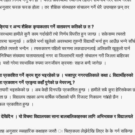
ति अनुसार फरक फरक होला । तर शैक्षिक संस्थाहरु संचालन गर्ने धेरै उपायहरु छन् तर
्रक्रिया र अन्य शैक्षिक कृयाकलाप गर्ने वातावरण कतिको छ त ?
मा हामीले कुनै काम गर्दाखेरी त्यो निर्णय विपरीत हुन जान्छ । सकेसम्म त्यस्तो
्नुपर्छ । अहिले भर्ना खुलेको अवस्थामा तुरुन्तै विद्यार्थी भर्ना हुन आउँछ भन्ने साँच
स्थितिले त्यस्तो भन्दैन । त्यसकारण पहिलो चरणमा लकडाउनलाई अलिकति खुकुलो पार्न
िश्चित संख्यामा यातायातलाई नगर वा जिल्लाभरि मात्रै संचालन गरी जिल्ला बाहिरका
। यसो गरेमा स्वभाविक रुपमा जनजीवन क्रमशः सहज बन्दै जानेछ ।
जा प्रकाशित गर्ने क्रम शुरु भइरहेको छ । भक्तपुर नगरपालिकाले कक्षा ८ विद्यार्थीहरुको
प्रकाशन गर्ने प्रकृया कहाँ पुगेको छ मेयरज्यू ?
ण तयारी भइसकेको छ । अब केही दिनपछि प्रकाशित हुन्छ । हामीले सबै कुरा हेरिसकेका छौ
कता छ । विद्यालय तहका अन्य वार्षिक परीक्षाको पनि रिजल्ट निकाल्न गा¥हो छैन ।
फल प्रकाशित हुन्छ ।
देखिंदैन । यो विचमा विद्यालयका साना बालबालिकाहरुका लागि अभिभावक र विद्यालयले
अनुसार व्यवहारिक कक्षाहरु जस्तै ः चित्रकला लेख्नेदेखि लिएर के के गर्न सकिन्छ