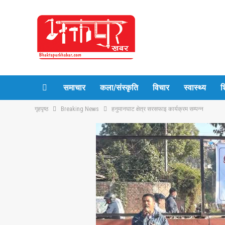
समाचार
कला/संस्कृति
विचार
स्वास्थ्य
श
गृहपृष्ठ
Breaking News
हनुमानघाट क्षेत्र सरसफाइ कार्यक्रम सम्पन्न