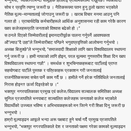
भन्नुभयो, “व्यक्तिगतभन्दा सामूहिक हितलाई प्राथमिकतामा राख्नुपर्छ† व्यक्तिवादी
सोच र प्रवृत्ति त्याग्नु जरूरी छ । नैतिकरूपमा पतन हुनु ठुलो खतरा भएकोले
नैतिक मूल्य–मान्यतालाई जोगाउनु जरूरी छ । खराब विचार मनमा आउनु पनि
गलत हो । प्राचार्यदेखि कर्मचारीहरूले आर्थिक अनुशासनमा रही काम गरेकै कारण
ख्वप कलेजहरूप्रति जनताको विश्वास बढेको हो ।”
स·ठनले दिएको जिम्मेवारीलाई इमानदारीपूर्वक पालना गर्नुपर्ने आवश्यकता
औ“ल्याउ“दै उहा“ले जिम्मेवारीबाट पन्छिने भगुवाप्रवृत्तिको आलोचना गर्नुभयो ।
अध्यक्ष बिजुक्छे“ले भन्नुभयो, “समाजवादी शिक्षाको लागि ख्वप विश्वविद्यालय स्थापना
गर्नु जरूरी छ । हामी नाफाको लागि होइन, परल मूल्यमा गुणस्तरीय शिक्षा दिन ख्वप
विश्वविद्यालय स्थापना गछौ“ । समर्थक र शुभचिन्तकहरूबाट पार्टीलाई प्राप्त
सहयोगबाट पार्टीले पुस्तक र पत्रिकाहरू प्रकाशन गरी जनतालाई
राजनीतिकरूपमा सचेत पार्ने काम गर्दै छ । हामीले गर्ने हरेक गतिविधिले जनतालाई
निरास होइन† ऊर्जा दिइरहेको छ ।”
भक्तपुर नगरपालिकाका प्रमुख एवं कलेज/विद्यालय सञ्चालक समितिका अध्यक्ष
सुनिल प्रजापतिले भनपाबाट सञ्चालित कलेजहरू जनताको कलेज भएकोले
विद्यार्थीको उज्ज्वल भविष्य र अभिभावकहरूको मन जित्ने गरी शिक्षा दिनु जरूरी छ
भन्नुभयो ।
हाम्रो मूल्याड्ढन आफूले भन्दा अरू पक्षबाट हुने चर्चा गर्दै प्रमुख प्रजापतिले
भन्नुभयो, “भक्तपुर नगरपालिकाले देश र जनताको पक्षमा गरेका कामको मूल्याड्ढन