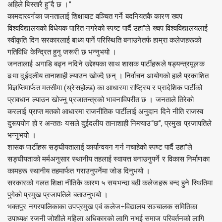
अहिले बिस्तारै हु“दै छ ।”
कामदारवर्गका जनतालाई शिक्षाबाट वञ्चित गर्ने बदनियतकै कारण ख्वप
विश्वविद्यालयको विधेयक पारित नगरेको स्पष्ट पार्दै उहा“ले ख्वप विश्वविद्यालयलाई
स्वीकृति दिन सरकारलाई बाध्य पार्ने परिस्थिति बनाउनेतर्फ हाम्रा कलेजहरूको
गतिविधि केन्द्रित हुनु जरूरी छ भन्नुभयो ।
जनतालाई अगाडि बढ्न नदिने उद्देश्यका साथ शासक पार्टीहरूले षड्यन्त्रमूलक
ढ·मा दुईदलीय तानाशाही ल्याउन खोज्दै छन् । निर्वाचन आयोगको हालै प्रकाशित
विज्ञप्तिमार्फत मतसीमा (थ्रेसहोल्ड) का आधारमा राष्ट्रिय र प्रादेशिक पार्टीको
प्रावधान ल्याउन खोज्नु प्रजातन्त्रको भावनाविपरीत छ । जनताले तिरेको
करलाई प्राप्त मतको आधारमा राजनीतिक पार्टीलाई अनुदान दिने नीति राजस्व
दुरूपयोग हो र अन्ततः यसले दुईदलीय तानाशाही निम्त्याउ“छ”, प्रमुख प्रजापतिले
भन्नुभयो ।
शासक पार्टीहरू सङ्घीयतालाई कार्यान्वयन गर्न नचाहेको स्पष्ट पार्दै उहा“ले
सङ्घीयताको मर्मअनुसार स्थानीय तहलाई स्वायत्त बनाउनुपर्ने र विकास निर्माणका
कामहरू स्थानीय तहमार्फत गराउनुपर्नेमा जोड दिनुभयो ।
सरकारको गलत शिक्षा नीतिकै कारण ५ सयभन्दा बढी कलेजहरू बन्द हुने स्थितिमा
पुगेको प्रमुख प्रजापतिले बताउनुभयो ।
भक्तपुर नगरपालिकाका उपप्रमुख एवं कलेज÷विद्यालय सञ्चालक समितिका
उपाध्यक्ष रजनी जोशीले महिला अधिकारको लागि नभई समाज परिवर्तनको लागि