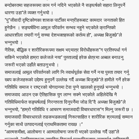
बन्दोबस्तमा सहजरूपमा काम गर्न नदिने भएकोले नै सङ्घर्षको सहारा लिनुपर्ने
धारणा उहा“ले व्यक्त गर्नुभयो ।
“पु“जीवादी दृष्टिकोणका शासक पार्टीका मन्त्रीहरूबाट कामदार जनताको हित
हुनेछैन । सङ्घर्षविना आमूल परिवर्तन सम्भव नहुने भएकोले क्रान्तिको
आधारशीला तयारी गर्नु सच्चा देशभक्तहरूको कर्तव्य हो”, अध्यक्ष बिजुक्छे“ले
भन्नुभयो ।
नैतिक, बौद्धिक र शारीरिकरूपमा सक्षम भएमात्र विरोधीहरूस“ग प्रतिस्पर्धा गर्न
सकिने भएकोले हाम्रा कलेजले नया“ पुस्तालाई हरेक क्षेत्रमा अब्बल बनाउनु
जरूरी भएको उहाँले बताउनुभयो ।
समाजलाई आमूल परिवर्तनको लागि निःस्वार्थपूर्वक सेवा गर्ने नया पुस्ता तयार गर्नु
ख्वप कलेजहरूको उद्देश्य हुनुपर्ने उल्लेख गर्दै अध्यक्ष बिजुक्छे“ले हामीले गर्ने हरेक
गतिविधि समाज र राष्ट्रको योगदानमा टेवा पुग्ने खालको हुनुपर्छ भन्नुभयो ।
समाजवाद आउन एक ऐतिहासिक युग लाग्न सक्ने भएकोले अहिलेदेखि नै
गतिविधिमार्फत सङ्घर्षलाई निरन्तरता दिनुपर्नेमा जोड दि“दै अध्यक्ष बिजुक्छे“ले
भन्नुभयो, “हाम्रो गतिविधि र आचरण समाजवादी विचारधारास“ग मिल्नु जरूरी छ ।
समाजवादी विचारधाराले तडकभडकलाई निरूत्साहित र शारीरिक श्रमलाई सम्मान
गर्नुका साथै उत्पादनलाई प्राथमिकतामा राख्छ ।”
“आत्मसमीक्षा, आलोचना र आत्मालोचना जरूरी भएको उल्लेख गर्दै उहा“ले