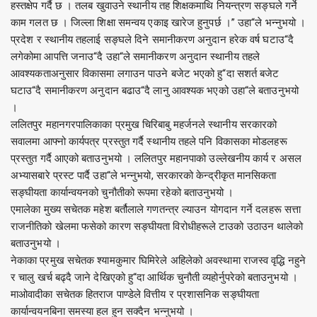
हस्तक्षेप गर्दै छ । तलब खुवाउने स्थानीय तह शिक्षकमाथि नियन्त्रण सङ्घले गर्ने
काम गलत छ । जिल्ला शिक्षा समन्वय एकाइ खारेज हुनुपर्छ ।” उहा“ले भन्नुभयो ।
प्रदेश र स्थानीय तहलाई सङ्घले दिने समानीकरण अनुदान हरेक वर्ष घटाउ“दै
लगेकोमा आपत्ति जनाउ“दै उहा“ले समानीकरण अनुदान स्थानीय तहले
आवश्यकताअनुसार विकासमा लगाउन पाउने बजेट भएको हु“दा सशर्त बजेट
घटाउ“दै समानीकरण अनुदान बढाउ“दै लानु आवश्यक भएको उहा“ले बताउनुभयो
।
ललितपुर महानगरपालिकाका प्रमुख चिरिबाबु महर्जनले स्थानीय सरकारको
सवालमा आफ्नो कार्यपत्र प्रस्तुत गर्दै स्थानीय तहले पनि विकासका मोडलहरू
प्रस्तुत गर्दै आएको बताउनुभयो । ललितपुर महानपाको उल्लेखनीय कार्य र असल
अभ्यासबारे प्रस्ट पार्दै उहा“ले भन्नुभयो, सरकारको केन्द्रीकृत मानसिकता
सङ्घीयता कार्यान्वयनको चुनौतीको रूपमा रहेको बताउनुभयो ।
एमालेका मुख्य सचेतक महेश बर्तौलाले गणतन्त्र ल्याउन योगदान गर्ने दलहरू सत्ता
राजनीतिको खेलमा फसेको कारण सङ्घीयता विरोधीहरूले टाउको उठाउन थालेको
बताउनुभयो ।
नेकाका प्रमुख सचेतक श्यामकुमार घिमिरेले अहिलेको अवस्थामा राजस्व वृद्धि नहुने
र चालु खर्च बढ्दै जाने देखिएको हु“दा आर्थिक चुनौती व्यहोर्नुपरेको बताउनुभयो ।
माओवादीका सचेतक हितराज पाण्डेले वित्तीय र प्रशासनिक सङ्घीयता
कार्यान्वयनबिना समस्या हल हुन सक्दैन भन्नुभयो ।