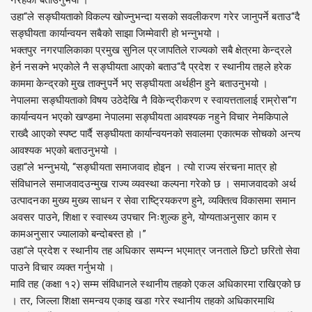
नरहेको बताउनुभयो ।
उहा“ले सङ्घीयताको विकल्प खोज्नुभन्दा यसको सवलीकरण गरेर जानुपर्ने बताउ“दै
सङ्घीयता कार्यान्वयन सबैको साझा जिम्मेवारी हो भन्नुभयो ।
भक्तपुर नगरपालिकाका प्रमुख सुनिल प्रजापतिले राज्यको सबै क्षेत्रमा केन्द्रले
हेर्न नसक्ने भएकोले नै सङ्घीयता आएको बताउ“दै प्रदेश र स्थानीय तहले हरेक
काममा केन्द्रको मुख ताक्नुपर्ने भए सङ्घीयता अर्थहीन हुने बताउनुभयो ।
नेपालमा सङ्घीयताको विषय उठेदेखि नै विकेन्द्रीकरण र स्वायत्ततालाई राम्रोस“ग
कार्यान्वयन भएको खण्डमा नेपालमा सङ्घीयता आवश्यक नहुने विचार नेमकिपाले
राख्दै आएको स्पष्ट पार्दै सङ्घीयता कार्यान्वयनको सवालमा एकात्मक सोचको अन्त्य
आवश्यक भएको बताउनुभयो ।
उहा“ले भन्नुभयो, “सङ्घीयता समाजवाद होइन । त्यो राज्य संरचना मात्र हो
संविधानले समाजवादउन्मुख राज्य व्यवस्था कल्पना गरेको छ । समाजवादको अर्थ
उत्पादनका मुख्य मुख्य साधन र सेवा राष्ट्रियकरण हुने, व्यक्तित्व विकासमा समान
अवसर पाउने, शिक्षा र स्वास्थ्य उपचार निःशुल्क हुने, योग्यताअनुसार काम र
कामअनुसार ज्यालाको बन्दोबस्त हो ।”
उहा“ले प्रदेश र स्थानीय तह अधिकार सम्पन्न भएमात्र जनताले छिटो छरितो सेवा
पाउने विचार व्यक्त गर्नुभयो ।
मावि तह (कक्षा १२) सम्म संविधानले स्थानीय तहको एकल अधिकारमा राखिएको छ
। तर, जिल्ला शिक्षा समन्वय एकाइ खडा गरेर स्थानीय तहको अधिकारमाथि