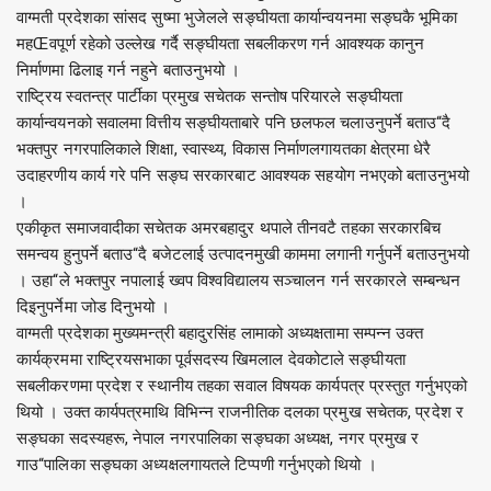
वाग्मती प्रदेशका सांसद सुष्मा भुजेलले सङ्घीयता कार्यान्वयनमा सङ्घकै भूमिका
महŒवपूर्ण रहेको उल्लेख गर्दै सङ्घीयता सबलीकरण गर्न आवश्यक कानुन
निर्माणमा ढिलाइ गर्न नहुने बताउनुभयो ।
राष्ट्रिय स्वतन्त्र पार्टीका प्रमुख सचेतक सन्तोष परियारले सङ्घीयता
कार्यान्वयनको सवालमा वित्तीय सङ्घीयताबारे पनि छलफल चलाउनुपर्ने बताउ“दै
भक्तपुर नगरपालिकाले शिक्षा, स्वास्थ्य, विकास निर्माणलगायतका क्षेत्रमा धेरै
उदाहरणीय कार्य गरे पनि सङ्घ सरकारबाट आवश्यक सहयोग नभएको बताउनुभयो
।
एकीकृत समाजवादीका सचेतक अमरबहादुर थपाले तीनवटै तहका सरकारबिच
समन्वय हुनुपर्ने बताउ“दै बजेटलाई उत्पादनमुखी काममा लगानी गर्नुपर्ने बताउनुभयो
। उहा“ले भक्तपुर नपालाई ख्वप विश्वविद्यालय सञ्चालन गर्न सरकारले सम्बन्धन
दिइनुपर्नेमा जोड दिनुभयो ।
वाग्मती प्रदेशका मुख्यमन्त्री बहादुरसिंह लामाको अध्यक्षतामा सम्पन्न उक्त
कार्यक्रममा राष्ट्रियसभाका पूर्वसदस्य खिमलाल देवकोटाले सङ्घीयता
सबलीकरणमा प्रदेश र स्थानीय तहका सवाल विषयक कार्यपत्र प्रस्तुत गर्नुभएको
थियो । उक्त कार्यपत्रमाथि विभिन्न राजनीतिक दलका प्रमुख सचेतक, प्रदेश र
सङ्घका सदस्यहरू, नेपाल नगरपालिका सङ्घका अध्यक्ष, नगर प्रमुख र
गाउ“पालिका सङ्घका अध्यक्षलगायतले टिप्पणी गर्नुभएको थियो ।